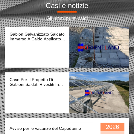
Casi e notizie
Gli ultimi punti caldi
Gabion Galvanizzato Saldato
Immerso A Caldo Applicato
Nel Lago Di Norvegia
Case Per Il Progetto Di
Gabioni Saldati Rivestiti In
PVC In OH USA
2026
Avviso per le vacanze del Capodanno