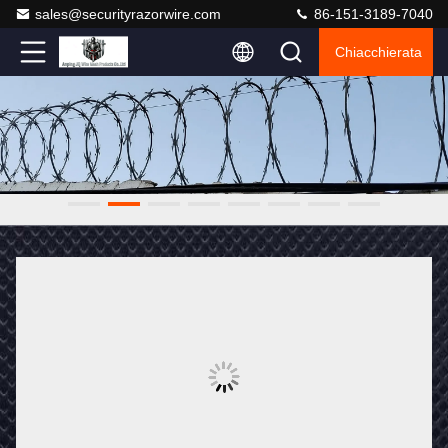
sales@securityrazorwire.com
86-151-3189-7040
Chiacchierata