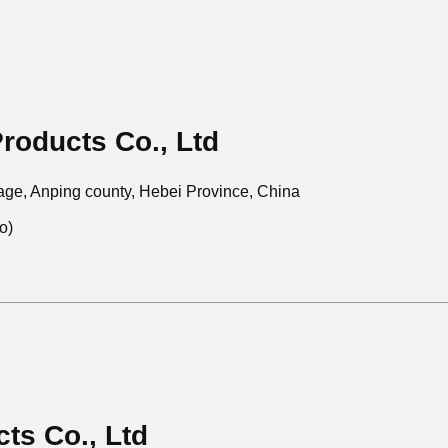
roducts Co., Ltd
age, Anping county, Hebei Province, China
o)
ts Co., Ltd