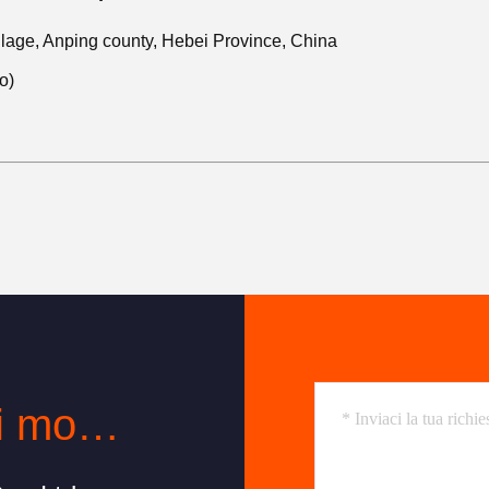
lage, Anping county, Hebei Province, China
o)
Contatto in qualsiasi momento