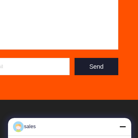
Send
sales