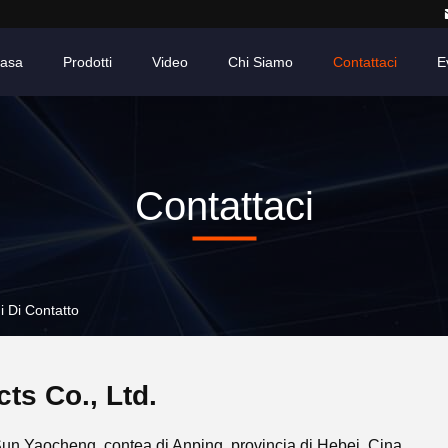
asa
Prodotti
Video
Chi Siamo
Contattaci
E
Contattaci
i Di Contatto
ts Co., Ltd.
i Sun Yaocheng, contea di Anping, provincia di Hebei, Cina