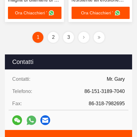
mm di diametro
OEM disponibile
Ora Chiacchieri '
Ora Chiacchieri '
1
2
3
Contatti
Contatti:
Mr. Gary
Telefono:
86-151-3189-7040
Fax:
86-318-7982695