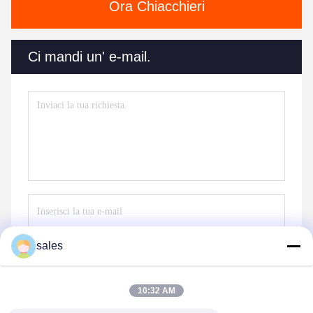
Ora Chiacchieri
Ci mandi un' e-mail.
sales
Invia
10:32 AM