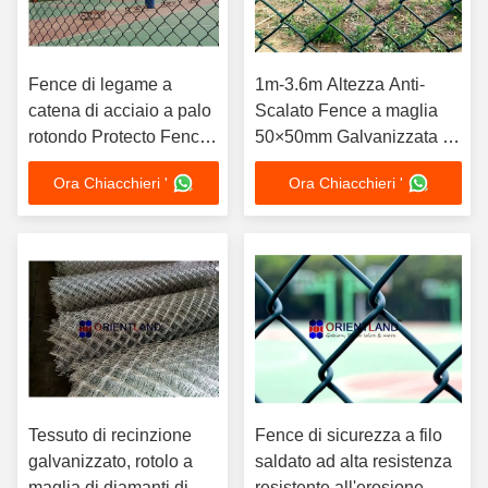
Fence di legame a
1m-3.6m Altezza Anti-
catena di acciaio a palo
Scalato Fence a maglia
rotondo Protecto Fence
50×50mm Galvanizzata a
lunghezza
caldo
Ora Chiacchieri '
Ora Chiacchieri '
personalizzata
Tessuto di recinzione
Fence di sicurezza a filo
galvanizzato, rotolo a
saldato ad alta resistenza
maglia di diamanti di 3,0
resistente all'erosione