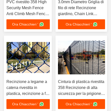
PVC rivestito 358 High
3.0mm Diametro Griglia di
Security Mesh Fence
filo di rete Recinzione
Anti Climb Mesh Fence
giardino, Chain Link
8gauge 4.0mm
Recinzione Griglia 1m-
Ora Chiacchieri '
Ora Chiacchieri '
3.6m Altezza
Recinzione a legame a
Cintura di plastica rivestita
catena rivestita in
358 Recinzione di alta
plastica, recinzione a filo
sicurezza per la prigione
circolare da giardino 2x2
900-2500mm di altezza
Ora Chiacchieri '
Ora Chiacchieri '
Recinzione di maglia della