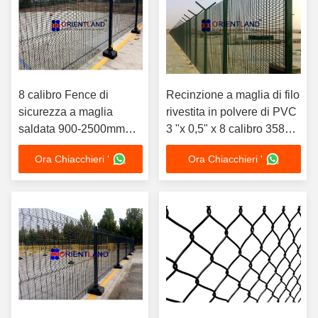
8 calibro Fence di
Recinzione a maglia di filo
sicurezza a maglia
rivestita in polvere di PVC
saldata 900-2500mm
3 "x 0,5" x 8 calibro 358
Altezza 3"×0.5"
Recinzione a maglia di filo
Ora Chiacchieri '
Ora Chiacchieri '
Dimensione del foro
anti-scala