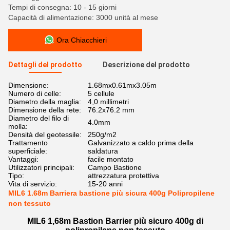
Tempi di consegna: 10 - 15 giorni
Capacità di alimentazione: 3000 unità al mese
Ora Chiacchieri
Dettagli del prodotto
Descrizione del prodotto
Dimensione:
1.68mx0.61mx3.05m
Numero di celle:
5 cellule
Diametro della maglia:
4,0 millimetri
Dimensione della rete:
76.2x76.2 mm
Diametro del filo di
4.0mm
molla:
Densità del geotessile:
250g/m2
Trattamento
Galvanizzato a caldo prima della
superficiale:
saldatura
Vantaggi:
facile montato
Utilizzatori principali:
Campo Bastione
Tipo:
attrezzatura protettiva
Vita di servizio:
15-20 anni
MIL6 1.68m Barriera bastione più sicura 400g Polipropilene
non tessuto
MIL6 1,68m Bastion Barrier più sicuro 400g di