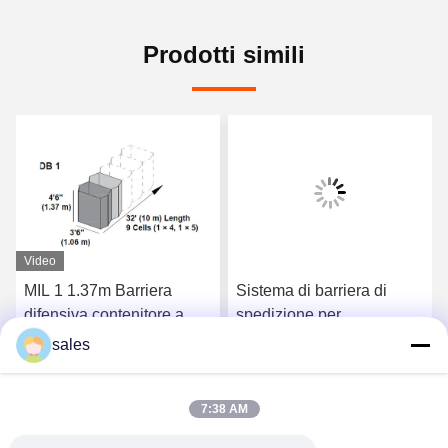
Prodotti simili
Video
MIL 1 1.37m Barriera
Sistema di barriera di
difensiva contenitore a
spedizione per
maglia pieghevole 4,0 mm
rivestimenti in zinco e
sales
alluminio MIL 1.9 300
Ora Chiacchieri
Ora Chiacchieri
g/m2
7:38 AM