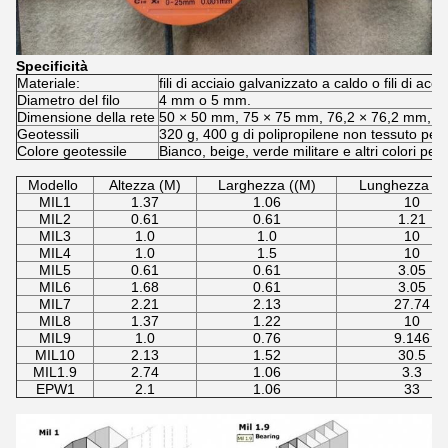
Specificità
Materiale:
fili di acciaio galvanizzato a caldo o fili di acci
Diametro del filo
4 mm o 5 mm.
Dimensione della rete
50 × 50 mm, 75 × 75 mm, 76,2 × 76,2 mm, 5
Geotessili
320 g, 400 g di polipropilene non tessuto pes
Colore geotessile
Bianco, beige, verde militare e altri colori pers
Modello
Altezza (M)
Larghezza ((M)
Lunghezza ((
MIL1
1.37
1.06
10
MIL2
0.61
0.61
1.21
MIL3
1.0
1.0
10
MIL4
1.0
1.5
10
MIL5
0.61
0.61
3.05
MIL6
1.68
0.61
3.05
MIL7
2.21
2.13
27.74
MIL8
1.37
1.22
10
MIL9
1.0
0.76
9.146
MIL10
2.13
1.52
30.5
MIL1.9
2.74
1.06
3.3
EPW1
2.1
1.06
33