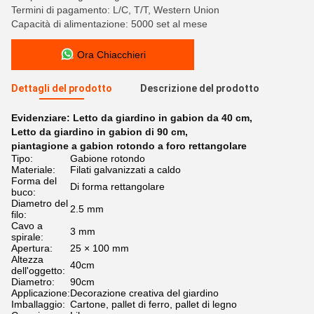
Termini di pagamento: L/C, T/T, Western Union
Capacità di alimentazione: 5000 set al mese
Ora Chiacchieri
Dettagli del prodotto
Descrizione del prodotto
Evidenziare:
Letto da giardino in gabion da 40 cm
,
Letto da giardino in gabion di 90 cm
,
piantagione a gabion rotondo a foro rettangolare
Tipo:
Gabione rotondo
Materiale:
Filati galvanizzati a caldo
Forma del
Di forma rettangolare
buco:
Diametro del
2.5 mm
filo:
Cavo a
3 mm
spirale:
Apertura:
25 × 100 mm
Altezza
40cm
dell'oggetto:
Diametro:
90cm
Applicazione:
Decorazione creativa del giardino
Imballaggio:
Cartone, pallet di ferro, pallet di legno