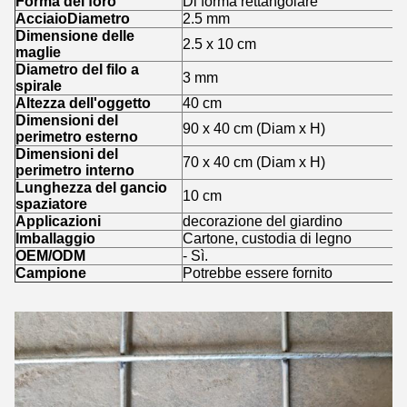
Forma del foro
Di forma rettangolare
Acciaio
Diametro
2.5 mm
Dimensione delle
2.5 x 10 cm
maglie
Diametro del filo a
3 mm
spirale
Altezza dell'oggetto
40 cm
Dimensioni del
90 x 40 cm (Diam x H)
perimetro esterno
Dimensioni del
70 x 40 cm (Diam x H)
perimetro interno
Lunghezza del gancio
10 cm
spaziatore
Applicazioni
decorazione del giardino
Imballaggio
Cartone, custodia di legno
OEM/ODM
- Sì.
Campione
Potrebbe essere fornito