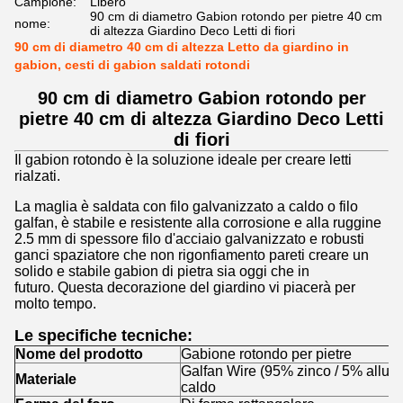
Campione:
Libero
90 cm di diametro Gabion rotondo per pietre 40 cm
nome:
di altezza Giardino Deco Letti di fiori
90 cm di diametro 40 cm di altezza Letto da giardino in
gabion, cesti di gabion saldati rotondi
90 cm di diametro Gabion rotondo per
pietre 40 cm di altezza Giardino Deco Letti
di fiori
Il gabion rotondo è la soluzione ideale per creare letti
rialzati.
La maglia è saldata con filo galvanizzato a caldo o filo
galfan, è stabile e resistente alla corrosione e alla ruggine
2.5 mm di spessore filo d'acciaio galvanizzato e robusti
ganci spaziatore che non rigonfiamento pareti creare un
solido e stabile gabion di pietra sia oggi che in
futuro.
Questa decorazione del giardino vi piacerà per
molto tempo.
Le specifiche tecniche:
Nome del prodotto
Gabione rotondo per pietre
Galfan Wire (95% zinco / 5% allumi
Materiale
caldo