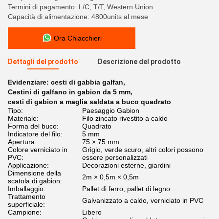
Termini di pagamento: L/C, T/T, Western Union
Capacità di alimentazione: 4800units al mese
Ora Chiacchieri
Dettagli del prodotto
Descrizione del prodotto
Evidenziare:
cesti di gabbia galfan
,
Cestini di galfano in gabion da 5 mm
,
cesti di gabion a maglia saldata a buco quadrato
Tipo:
Paesaggio Gabion
Materiale:
Filo zincato rivestito a caldo
Forma del buco:
Quadrato
Indicatore del filo:
5 mm
Apertura:
75 × 75 mm
Colore verniciato in
Grigio, verde scuro, altri colori possono
PVC:
essere personalizzati
Applicazione:
Decorazioni esterne, giardini
Dimensione della
2m × 0,5m × 0,5m
scatola di gabion:
Imballaggio:
Pallet di ferro, pallet di legno
Trattamento
Galvanizzato a caldo, verniciato in PVC
superficiale:
Campione:
Libero