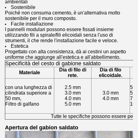
ambientali
Sostenibile
Poiché non consuma cemento, è un'alternativa molto
sostenibile per il muro composto.
Facile installazione
I pannelli modulari possono essere fissati insieme
utilizzando fili a spirale/fili elicoidali senza l'uso di
strumenti, il che rende l'installazione facile e veloce.
Estetica
Progettato con alta consistenza, dà ai cestini un aspetto
uniforme che aggiunge all'estetica e all'abbellimento.
Specificità del cesto di gabione saldato
Dia di filo di
Dia di filo
Materiale
rete.
elicoidale.
con una lunghezza di
2.5 mm
5 ×
cilindrata superiore a
3.0 mm
3.0 mm
5 ×
50 mm,
4.0 mm
4.0 mm
7.6
Filtro di galfano
5.0 mm
10 
Tutte le specifiche possono essere pers
Apertura del gabion saldato