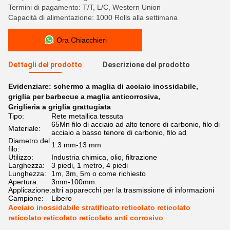
Termini di pagamento: T/T, L/C, Western Union
Capacità di alimentazione: 1000 Rolls alla settimana
Ora Chiacchieri
Dettagli del prodotto
Descrizione del prodotto
Evidenziare:
schermo a maglia di acciaio inossidabile
,
griglia per barbecue a maglia anticorrosiva
,
Griglieria a griglia grattugiata
Tipo:
Rete metallica tessuta
65Mn filo di acciaio ad alto tenore di carbonio, filo di
Materiale:
acciaio a basso tenore di carbonio, filo ad
Diametro del
1.3 mm-13 mm
filo:
Utilizzo:
Industria chimica, olio, filtrazione
Larghezza:
3 piedi, 1 metro, 4 piedi
Lunghezza:
1m, 3m, 5m o come richiesto
Apertura:
3mm-100mm
Applicazione:
altri apparecchi per la trasmissione di informazioni
Campione:
Libero
Acciaio inossidabile stratificato reticolato reticolato
reticolato reticolato reticolato anti corrosivo