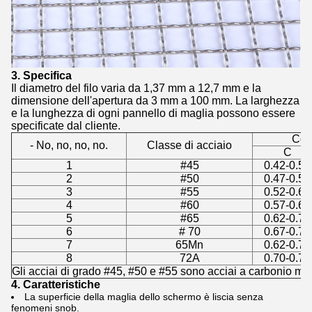
3. Specifica
Il diametro del filo varia da 1,37 mm a 12,7 mm e la
dimensione dell'apertura da 3 mm a 100 mm. La larghezza
e la lunghezza di ogni pannello di maglia possono essere
specificate dal cliente.
Com
- No, no, no, no.
Classe di acciaio
C
1
#45
0.42-0.50
2
#50
0.47-0.55
3
#55
0.52-0.60
4
#60
0.57-0.65
5
#65
0.62-0.70
6
# 70
0.67-0.75
7
65Mn
0.62-0.70
8
72A
0.70-0.75
Gli acciai di grado #45, #50 e #55 sono acciai a carbonio me
4. Caratteristiche
La superficie della maglia dello schermo è liscia senza
fenomeni snob.