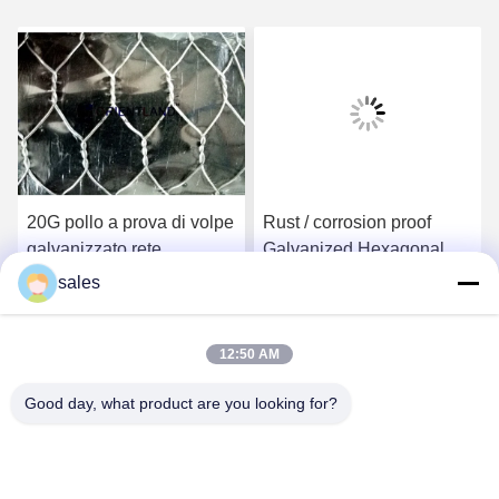
20G pollo a prova di volpe
Rust / corrosion proof
galvanizzato rete
Galvanized Hexagonal
esagonale 36 pollici 150
Wire Mesh Netting Roll
sales
piedi aspetto coerente
Superficie piana
Ora Chiacchieri
Ora Chiacchieri
12:50 AM
Good day, what product are you looking for?
Anping JQ Wire Mesh Products Co., Ltd.