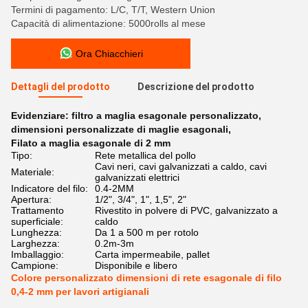
Termini di pagamento: L/C, T/T, Western Union
Capacità di alimentazione: 5000rolls al mese
Ora Chiacchieri
Dettagli del prodotto
Descrizione del prodotto
Evidenziare:
filtro a maglia esagonale personalizzato
,
dimensioni personalizzate di maglie esagonali
,
Filato a maglia esagonale di 2 mm
Tipo:
Rete metallica del pollo
Cavi neri, cavi galvanizzati a caldo, cavi
Materiale:
galvanizzati elettrici
Indicatore del filo:
0.4-2MM
Apertura:
1/2", 3/4", 1", 1,5", 2"
Trattamento
Rivestito in polvere di PVC, galvanizzato a
superficiale:
caldo
Lunghezza:
Da 1 a 500 m per rotolo
Larghezza:
0.2m-3m
Imballaggio:
Carta impermeabile, pallet
Campione:
Disponibile e libero
Colore personalizzato dimensioni di rete esagonale di filo
0,4-2 mm per lavori artigianali