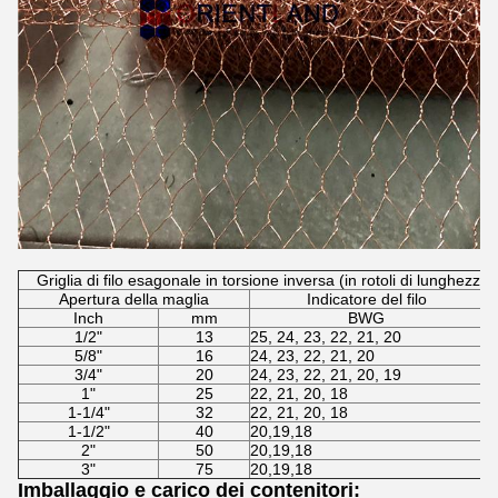
Griglia di filo esagonale in torsione inversa (in rotoli di lunghezz
Apertura della maglia
Indicatore del filo
Inch
mm
BWG
1/2"
13
25, 24, 23, 22, 21, 20
5/8"
16
24, 23, 22, 21, 20
3/4"
20
24, 23, 22, 21, 20, 19
1"
25
22, 21, 20, 18
1-1/4"
32
22, 21, 20, 18
1-1/2"
40
20,19,18
2"
50
20,19,18
3"
75
20,19,18
Imballaggio e carico dei contenitori: