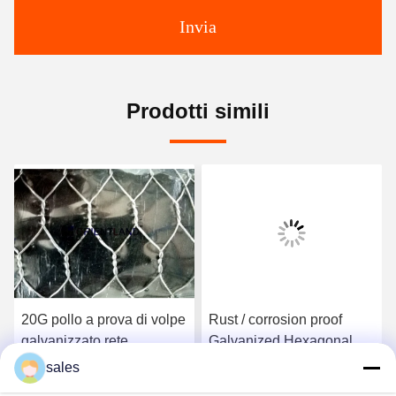
Invia
Prodotti simili
20G pollo a prova di volpe
Rust / corrosion proof
galvanizzato rete
Galvanized Hexagonal
esagonale 36 pollici 150
Wire Mesh Netting Roll
sales
piedi aspetto coerente
Superficie piana