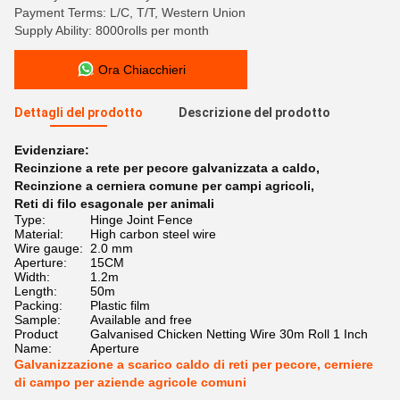
Payment Terms: L/C, T/T, Western Union
Supply Ability: 8000rolls per month
Ora Chiacchieri
Dettagli del prodotto
Descrizione del prodotto
Evidenziare:
Recinzione a rete per pecore galvanizzata a caldo
,
Recinzione a cerniera comune per campi agricoli
,
Reti di filo esagonale per animali
Type:
Hinge Joint Fence
Material:
High carbon steel wire
Wire gauge:
2.0 mm
Aperture:
15CM
Width:
1.2m
Length:
50m
Packing:
Plastic film
Sample:
Available and free
Product
Galvanised Chicken Netting Wire 30m Roll 1 Inch
Name:
Aperture
Galvanizzazione a scarico caldo di reti per pecore, cerniere
di campo per aziende agricole comuni