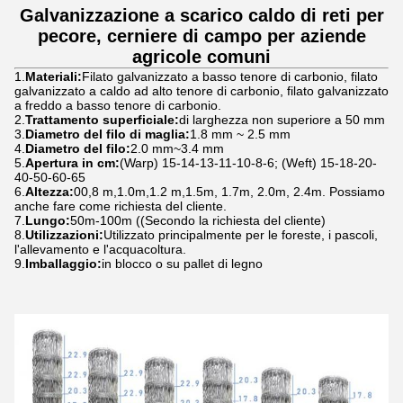
Galvanizzazione a scarico caldo di reti per
pecore, cerniere di campo per aziende
agricole comuni
1.
Materiali:
Filato galvanizzato a basso tenore di carbonio, filato
galvanizzato a caldo ad alto tenore di carbonio, filato galvanizzato
a freddo a basso tenore di carbonio.
2.
Trattamento superficiale:
di larghezza non superiore a 50 mm
3.
Diametro del filo di maglia:
1.8 mm ~ 2.5 mm
4.
Diametro del filo:
2.0 mm~3.4 mm
5.
Apertura in cm:
(Warp) 15-14-13-11-10-8-6; (Weft) 15-18-20-
40-50-60-65
6.
Altezza:
00,8 m,1.0m,1.2 m,1.5m, 1.7m, 2.0m, 2.4m. Possiamo
anche fare come richiesta del cliente.
7.
Lungo:
50m-100m ((Secondo la richiesta del cliente)
8.
Utilizzazioni:
Utilizzato principalmente per le foreste, i pascoli,
l'allevamento e l'acquacoltura.
9.
Imballaggio:
in blocco o su pallet di legno